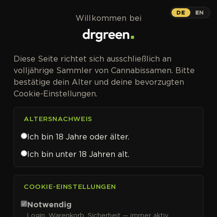
Zum Inhalt springen
DE
EN
Willkommen bei
Diese Seite richtet sich ausschließlich an
volljährige Sammler von Cannabissamen. Bitte
bestätige dein Alter und deine bevorzugten
Cookie-Einstellungen.
ALTERSNACHWEIS
Ich bin 18 Jahre oder älter.
Ich bin unter 18 Jahren alt.
CANNABISSAMEN VON CALI CONNECTION KAUFEN
COOKIE-EINSTELLUNGEN
Cali Connection
Notwendig
Login, Warenkorb, Sicherheit — immer aktiv.