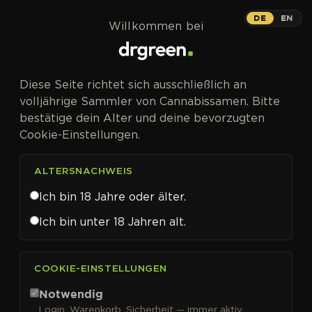
Zum Inhalt springen
DE
EN
Willkommen bei
Diese Seite richtet sich ausschließlich an
volljährige Sammler von Cannabissamen. Bitte
bestätige dein Alter und deine bevorzugten
Cookie-Einstellungen.
ALTERSNACHWEIS
Ich bin 18 Jahre oder älter.
Ich bin unter 18 Jahren alt.
CANNABISSAMEN VON 00 SEEDS KAUFEN
COOKIE-EINSTELLUNGEN
00 Seeds
Notwendig
Login, Warenkorb, Sicherheit — immer aktiv.