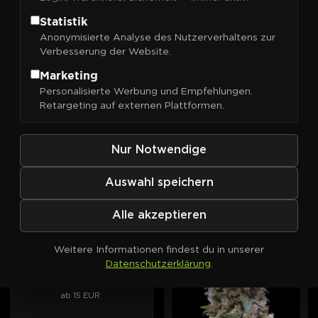
Statistik
Anonymisierte Analyse des Nutzerverhaltens zur
Verbesserung der Website.
FILTER
Sortieren nach
Marketing
Personalisierte Werbung und Empfehlungen.
00 Seeds
00 Seeds
AUTOFEM
PHOTOFEM
Retargeting auf externen Plattformen.
00 Cheese Auto
00 Cheese
Intensiver Geschmack nach
Aroma von altem Käse, lang
gereiftem Käse, im
anhaltende Entspannung.
Nur Notwendige
Automatic-Format.
ab 15 EUR
ab 15 EUR
Auswahl speichern
Alle akzeptieren
00 Seeds
AUTOFEM
PHOTOFEM
00 Kush Auto
Weitere Informationen findest du in unserer
Die Haus-Kush von 00
Datenschutzerklärung
.
Seeds, jetzt selbstblühend.
ab 15 EUR