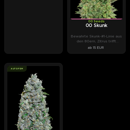
00 Seeds
00 Skunk
Bewahrte Skunk-#1-Linie aus
den 80ern, Zitrus trifft
Weihrauch.
ab 15 EUR
AUTOFEM