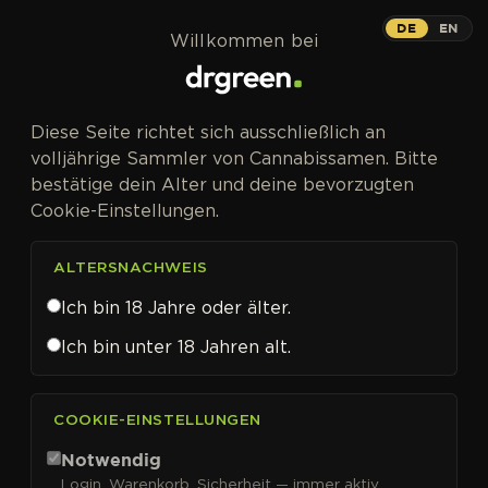
Zum Inhalt springen
DE
EN
Willkommen bei
CANNABISSAMEN VON DR KRIPPLING KAUFEN
Diese Seite richtet sich ausschließlich an
Dr Krippling
volljährige Sammler von Cannabissamen. Bitte
bestätige dein Alter und deine bevorzugten
Cookie-Einstellungen.
ALTERSNACHWEIS
FILTER
Sortieren nach
Ich bin 18 Jahre oder älter.
Ich bin unter 18 Jahren alt.
COOKIE-EINSTELLUNGEN
Notwendig
Login, Warenkorb, Sicherheit — immer aktiv.