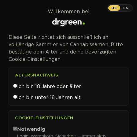
Zum Inhalt springen
DE
EN
Willkommen bei
Diese Seite richtet sich ausschließlich an
volljährige Sammler von Cannabissamen. Bitte
bestätige dein Alter und deine bevorzugten
Cookie-Einstellungen.
ALTERSNACHWEIS
Ich bin 18 Jahre oder älter.
Ich bin unter 18 Jahren alt.
CANNABISSAMEN VON ANESIA SEEDS KAUFEN
COOKIE-EINSTELLUNGEN
Anesia Seeds
Notwendig
Login, Warenkorb, Sicherheit — immer aktiv.