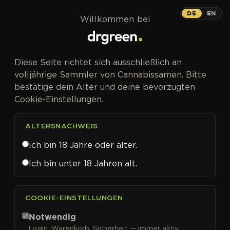
Zum Inhalt springen
DE
EN
Willkommen bei
Diese Seite richtet sich ausschließlich an
volljährige Sammler von Cannabissamen. Bitte
bestätige dein Alter und deine bevorzugten
Cookie-Einstellungen.
ALTERSNACHWEIS
Ich bin 18 Jahre oder älter.
Ich bin unter 18 Jahren alt.
CANNABISSAMEN VON SILENT SEEDS KAUFEN
COOKIE-EINSTELLUNGEN
Silent Seeds
Notwendig
Login, Warenkorb, Sicherheit — immer aktiv.